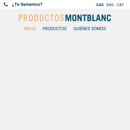
¿Te llamamos?
CAS
ENG
CAT
Horario para recibir la llamada
INICIO
PRODUCTOS
QUIÉNES SOMOS
He leído y acepto la cláusula de Información sobre la
protección de
datos
Autorizo el tratamiento de mis datos para recibir información por
medios electrónicos