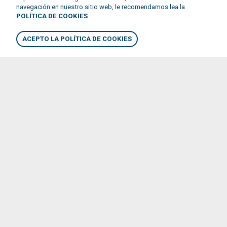
navegación en nuestro sitio web, le recomendamos lea la
POLÍTICA DE COOKIES
.
ACEPTO LA POLÍTICA DE COOKIES
SOLUCIONES PERSONALIZADAS
Especialistas en soluciones ad hoc
para satisfacer tus necesidades
Anillos y Bandas